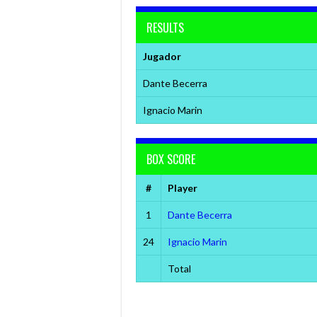
RESULTS
Jugador
Dante Becerra
Ignacio Marin
BOX SCORE
#
Player
1
Dante Becerra
24
Ignacio Marin
Total