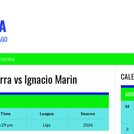
A
AGO
EGISTROS
ra vs Ignacio Marin
CAL
AUG
M
Time
League
Season
:29 pm
Liga
2026
3