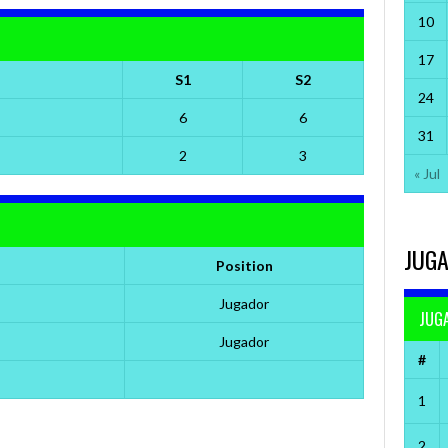
10
17
S1
S2
24
6
6
31
2
3
« Jul
JUG
Position
Jugador
JUG
Jugador
#
1
2