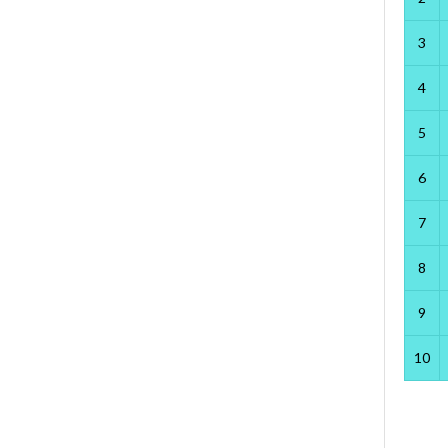
3
4
5
6
7
8
9
10