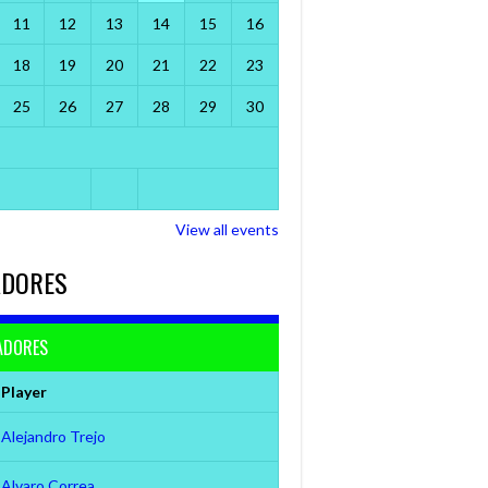
11
12
13
14
15
16
18
19
20
21
22
23
25
26
27
28
29
30
View all events
ADORES
ADORES
Player
Alejandro Trejo
Alvaro Correa