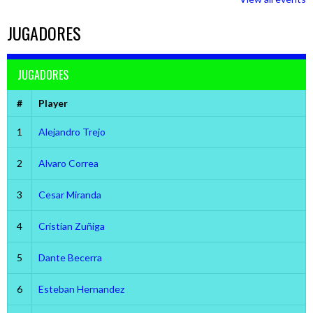
JUGADORES
JUGADORES
#
Player
1
Alejandro Trejo
2
Alvaro Correa
3
Cesar Miranda
4
Cristian Zuñiga
5
Dante Becerra
6
Esteban Hernandez