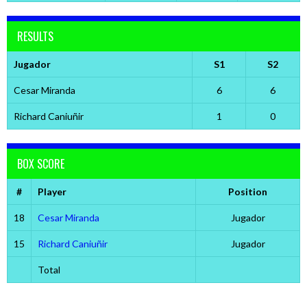
RESULTS
Jugador
S1
S2
Cesar Miranda
6
6
Richard Caniuñir
1
0
BOX SCORE
#
Player
Position
18
Cesar Miranda
Jugador
15
Richard Caniuñir
Jugador
Total