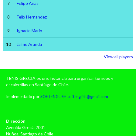
7
Felipe Arias
8
Felix Hernandez
9
Ignacio Marin
10
Jaime Aranda
View all players
TENIS GRECIA es uns instancia para organizar torneos y
escalerrillas en Santiago de Chile.
Implementado por
SOFTENGLISH
softenglish@gmail.com
Dirección
Avenida Grecia 2001
Ñuñoa, Santiago de Chile