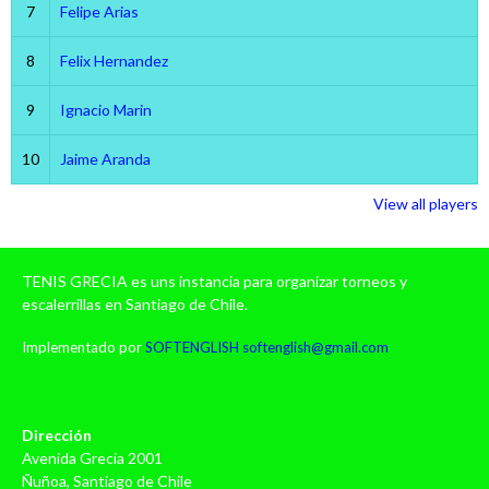
7
Felipe Arias
8
Felix Hernandez
9
Ignacio Marin
10
Jaime Aranda
View all players
TENIS GRECIA es uns instancia para organizar torneos y
escalerrillas en Santiago de Chile.
Implementado por
SOFTENGLISH
softenglish@gmail.com
Dirección
Avenida Grecia 2001
Ñuñoa, Santiago de Chile