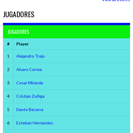
JUGADORES
JUGADORES
#
Player
1
Alejandro Trejo
2
Alvaro Correa
3
Cesar Miranda
4
Cristian Zuñiga
5
Dante Becerra
6
Esteban Hernandez