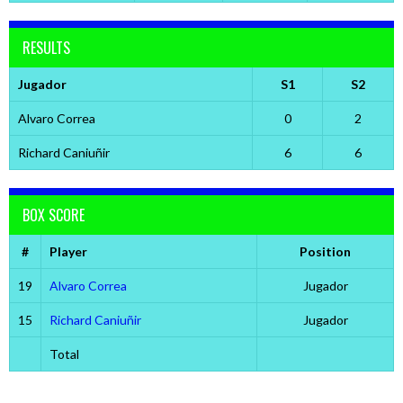
RESULTS
Jugador
S1
S2
Alvaro Correa
0
2
Richard Caniuñir
6
6
BOX SCORE
#
Player
Position
19
Alvaro Correa
Jugador
15
Richard Caniuñir
Jugador
Total